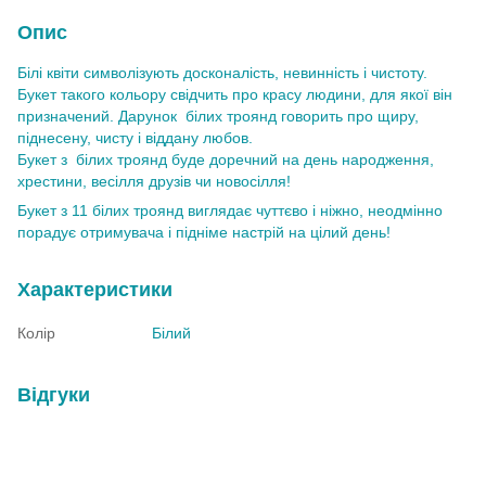
Опис
Білі квіти символізують досконалість, невинність і чистоту.
Букет такого кольору свідчить про красу людини, для якої він
призначений. Дарунок білих троянд говорить про щиру,
піднесену, чисту і віддану любов.
Букет з білих троянд буде доречний на день народження,
хрестини, весілля друзів чи новосілля!
Букет з 11 білих троянд виглядає чуттєво і ніжно, неодмінно
порадує отримувача і підніме настрій на цілий день!
Характеристики
Колір
Білий
Відгуки