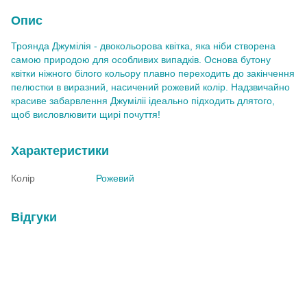
Опис
Троянда Джумілія - двокольорова квітка, яка ніби створена
самою природою для особливих випадків. Основа бутону
квітки ніжного білого кольору плавно переходить до закінчення
пелюстки в виразний, насичений рожевий колір. Надзвичайно
красиве забарвлення Джуміліі ідеально підходить длятого,
щоб висловлювити щирі почуття!
Характеристики
Колір
Рожевий
Відгуки