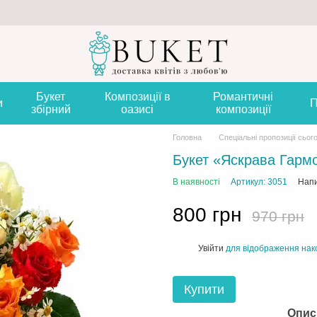
Букет
Композиції в
Романтичні
и
П
збірний
оазисі
композиції
Головна
Спеціальні пропозиції сьог
Букет «Яскрава Гарм
В наявності
Артикул: 3051
Напи
800 грн
970 грн
Увійти
для відображення нак
%
Купити
Опис