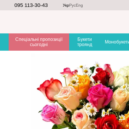
Перейти до основного контенту
095 113-30-43
Укр
Рус
Eng
Спеціальні пропозиції
Букети
Монобукет
сьогодні
троянд