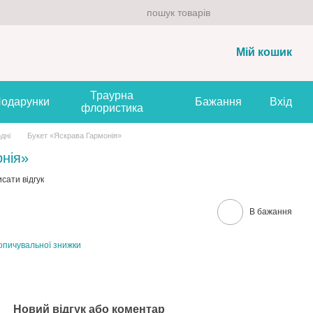
Мій кошик
Траурна
одарунки
Бажання
Вхід
флористика
одні
Букет «Яскрава Гармонія»
онія»
сати відгук
В бажання
опичувальної знижки
Новий відгук або коментар