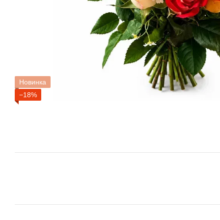
Новинка
−18%