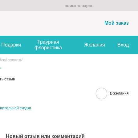
Мой заказ
Траурная
Подарки
Желания
Вход
флористика
"Влюбленность"
"
ть отзыв
В желания
пительной скидки
Новый отзыв или комментарий