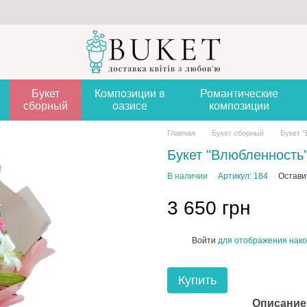
Букет
Композиции в
Романтические
сборный
оазисе
композиции
Главная
Букет сборный
Букет 
Букет "Влюбленность
В наличии
Артикул: 184
Остави
3 650 грн
Войти
для отображения нако
%
Купить
Описание