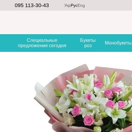
Перейти к основному контенту
095 113-30-43
Укр
Рус
Eng
Специальные
Букеты
Монобукеты
предложения сегодня
роз