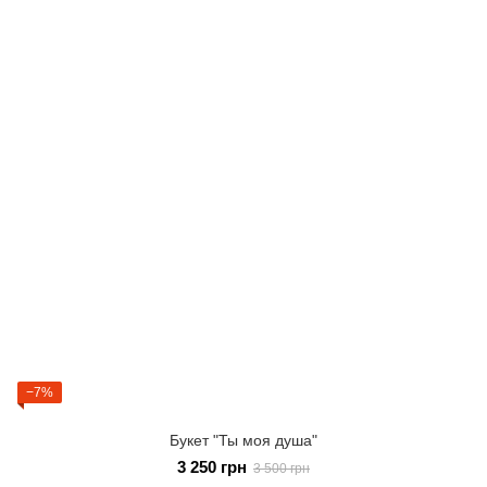
−7%
Букет "Ты моя душа"
3 250 грн
3 500 грн