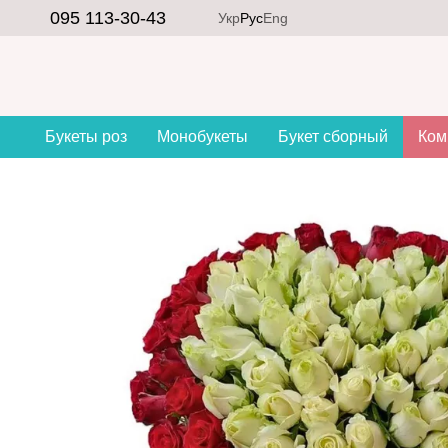
Перейти к основному контенту
095 113-30-43
Укр
Рус
Eng
Букеты роз
Монобукеты
Букет сборный
Ком