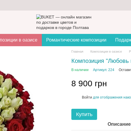
позиции в оазисе
Романтические композиции
Подар
Главная
Композиции в оазисе
Р
Композиция "Любовь 
В наличии
Артикул: 224
Остави
8 900 грн
Войти
для отображения нако
%
Купить
Описание