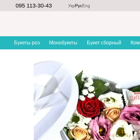
Перейти к основному контенту
095 113-30-43
Укр
Рус
Eng
Букеты роз
Монобукеты
Букет сборный
Ком