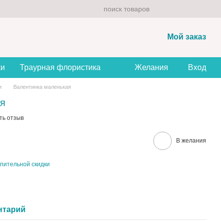
Мой заказ
ки
Траурная флористика
Желания
Вход
и
Валентинка маленькая
ая
ть отзыв
В желания
пительной скидки
нтарий