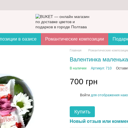
позиции в оазисе
Романтические композиции
Подар
Главная
Романтические композици
Валентинка маленьк
В наличии
Артикул: 710
Остави
700 грн
Войти
для отображения нако
%
Купить
Новый отзыв или комме